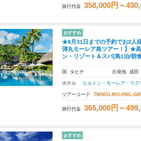
358,000円～430
旅行代金
おすすめ
★8月31日までの予約でお2人様
弾丸モーレア島ツアー！】★高
ン・リゾート＆スパ(島1泊/朝食
国
タヒチ
出発地
成田
ホテル
ヒルトン・モーレア・ラグ
ツアーコード
TM0831-MO-HML-GB
365,000円～499
旅行代金
おすすめ