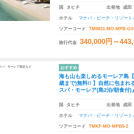
国
タヒチ
出発地
成田
ホテル
マナバ・ビーチ・リゾート
ツアーコード
TM0831-MO-MPB-GV
340,000円～443
旅行代金
おすすめ
海も山も楽しめるモーレア島【★
歳まで)無料!! 】自然に包
スパ・モーレア(島2泊/朝食付)
国
タヒチ
出発地
成田
ホテル
マナバ・ビーチ・リゾート
ツアーコード
TMKF-MO-MPB5-2