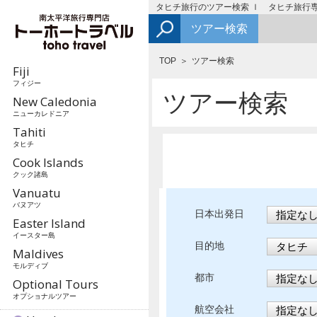
タヒチ旅行のツアー検索 ｌ タヒチ旅行
ツアー検索
TOP
ツアー検索
Fiji
フィジー
ツアー検索
New Caledonia
ニューカレドニア
Tahiti
タヒチ
Cook Islands
クック諸島
Vanuatu
バヌアツ
日本出発日
Easter Island
イースター島
目的地
Maldives
モルディブ
都市
Optional Tours
オプショナルツアー
航空会社