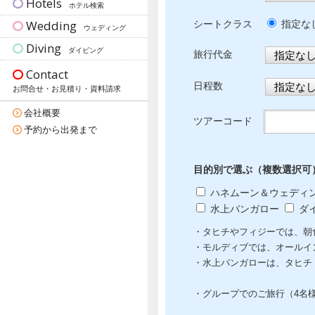
Hotels
ホテル検索
Wedding
シートクラス
指定
ウェディング
Diving
ダイビング
旅行代金
Contact
日程数
お問合せ・お見積り・資料請求
会社概要
ツアーコード
予約から出発まで
目的別で選ぶ（複数選択可
ハネムーン＆ウェディ
水上バンガロー
ダ
・タヒチやフィジーでは、朝
・モルディブでは、オールイ
・水上バンガローは、タヒチ
・グループでのご旅行（4名