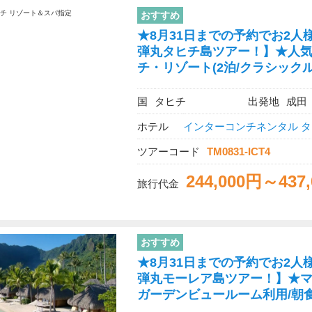
おすすめ
★8月31日までの予約でお2人様
弾丸タヒチ島ツアー！】★人
チ・リゾート(2泊/クラシック
国
タヒチ
出発地
成田
ホテル
インターコンチネンタル タ
ツアーコード
TM0831-ICT4
244,000円～437
旅行代金
おすすめ
★8月31日までの予約でお2人様
弾丸モーレア島ツアー！】★マ
ガーデンビュールーム利用/朝食