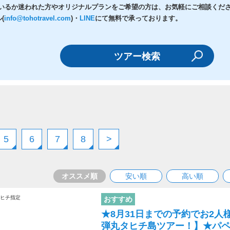
いるか迷われた方やオリジナルプランをご希望の方は、お気軽にご相談くだ
(
info@tohotravel.com
)・
LINE
にて無料で承っております。
5
6
7
8
>
オススメ順
安い順
高い順
おすすめ
★8月31日までの予約でお2人様
弾丸タヒチ島ツアー！】★パ