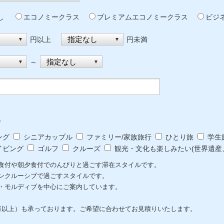
なし
エコノミークラス
プレミアムエコノミークラス
ビジ
円以上
円未満
～
）
ング
シニアカップル
ファミリー/家族旅行
ひとり旅
学生
イビング
ゴルフ
クルーズ
観光・文化も楽しみたい(世界遺産
食付や朝夕食付でのんびりと過ごす滞在スタイルです。
ンクルーシブで過ごすスタイルです。
・モルディブを中心にご案内しています。
様以上）も承っております。ご希望に合わせてお見積りいたします。