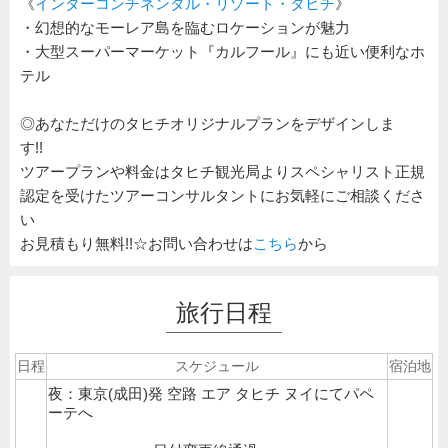
《
インターコンチネンタル・リゾート・タヒチ
》
・幻想的なモーレア島を臨むロケーションが魅力
・大型スーパーマーケット『カルフール』にも近い便利なホ
テル
◎あなただけのタヒチオリジナルプランをデザインしま
す!!
ツアープランや料金はタヒチ観光局よりスペシャリスト正規
認定を受けたツアーコンサルタントにお気軽にご相談くださ
い
お見積もり無料!!☆お問い合わせは
こちら
から
旅行日程
日程
スケジュール
宿泊地
夜：東京(成田)発 空路 エア タヒチ ヌイにてパペ
ーテへ