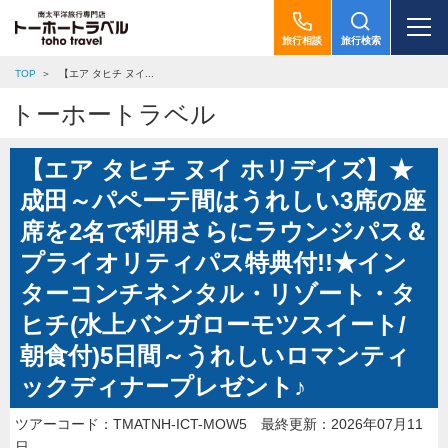
旅行相談
旅行検索
TOP
【エア タヒチ ヌイ...
トーホートラベル
【エア タヒチ ヌイ ホリデイズ】★
成田～パペーテ間はうれしい3席の座
席を2名で利用さらにラウンジパス＆
プライオリティパス特典付!!★イン
ターコンチネンタル・リゾート・タ
ヒチ(水上バンガローモツスイート/
朝食付)5日間～うれしいロマンティ
ックディナープレゼント♪
ツアーコード：TMATNH-ICT-MOW5
最終更新：2026年07月11
日