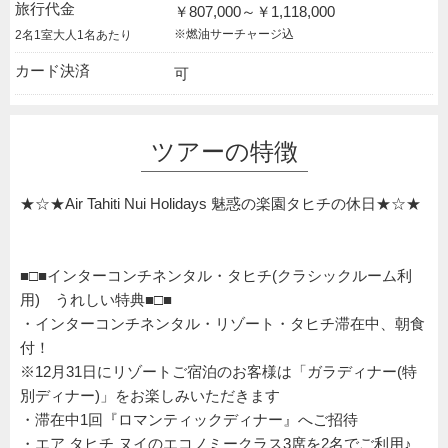
旅行代金
￥807,000～￥1,118,000
※燃油サーチャージ込
2名1室大人1名あたり
カード決済
可
ツアーの特徴
★☆★Air Tahiti Nui Holidays 魅惑の楽園タヒチの休日★☆★
■□■インターコンチネンタル・タヒチ(クラシックルーム利
用) うれしい特典■□■
・インターコンチネンタル・リゾート・タヒチ滞在中、朝食
付！
※12月31日にリゾートご宿泊のお客様は「ガラディナー(特
別ディナー)」をお楽しみいただきます
・滞在中1回『ロマンティックディナー』へご招待
・エア タヒチ ヌイのエコノミークラス3席を2名でご利用♪