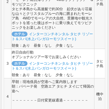
2
チ島
モツピクニック
タヒチ本島から高速艇で約30分 起伏があり荘厳
な山々とクリスタルブルーの海に囲まれたモーレ
ア島 4WDでモーレアの大自然、景勝地や観光ス
ポットを巡った後はボートに乗り換えてモツピク
ニックをお楽しみください
ホテル
インターコンチネンタル タヒチ リゾー
ト＆スパ(水上バンガローモツスイート)
朝食：あり 昼食：なし 夕食：なし
終日自由行動
オプショナルツアー等でお楽しみください
タヒ
3
ホテル
インターコンチネンタル タヒチ リゾー
チ島
ト＆スパ(水上バンガローモツスイート)
朝食：あり 昼食：なし 夕食：なし
早朝：現地係員が空港へご案内致します
朝：パペーテ発 空路エア タヒチ ヌイにて帰国の
途へ
機中
4
泊
－－－－－－－日付変更線通過－－－－－－－