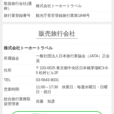
取扱旅行会社(通
株式会社トーホートラベル
称）
旅行業登録番号
観光庁長官登録旅行業第1848号
販売旅行会社
株式会社トーホートラベル
一般社団法人日本旅行業協会（JATA）正会
所属協会
員
〒103-0025 東京都中央区日本橋茅場町3-8-
住所
5 松村ビル2F
TEL
03-5643-8031
11:00～17:30 休業日：毎週水曜日・日曜
営業時間
日・祝日
総合旅行業務取
佐藤 知彦
扱管理者