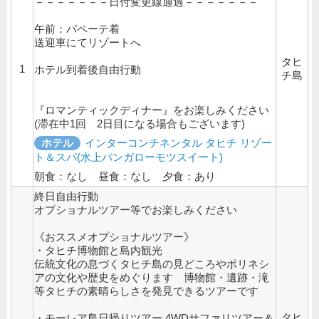
－－－－－－－日付変更線通過－－－－－－－
午前：パペーテ着
送迎車にてリゾートへ
タヒ
1
ホテル到着後自由行動
チ島
『ロマンティックディナー』をお楽しみください
(滞在中1回 2日目になる場合もございます)
ホテル
インターコンチネンタル タヒチ リゾー
ト＆スパ(水上バンガローモツスイート)
朝食：なし 昼食：なし 夕食：あり
終日自由行動
オプショナルツアー等でお楽しみください
《おススメオプショナルツアー》
・タヒチ博物館と島内観光
伝統文化の息づくタヒチ島の見どころやポリネシ
アの文化や歴史をめぐります 博物館・遺跡・滝
等タヒチの素晴らしさを発見できるツアーです
タヒ
・モーレア島日帰りツアー 4WDサファリツアー＆