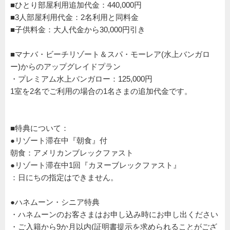
■ひとり部屋利用追加代金：440,000円
■3人部屋利用代金：2名利用と同料金
■子供料金：大人代金から30,000円引き
■マナバ・ビーチリゾート＆スパ・モーレア(水上バンガロ
ー)からのアップグレイドプラン
・プレミアム水上バンガロー：125,000円
1室を2名でご利用の場合の1名さまの追加代金です。
■特典について：
●リゾート滞在中『朝食』付
朝食：アメリカンブレックファスト
●リゾート滞在中1回『カヌーブレックファスト』
：日にちの指定はできません。
●ハネムーン・シニア特典
・ハネムーンのお客さまはお申し込み時にお申し出ください
・ご入籍から9か月以内(証明書提示を求められることがござ