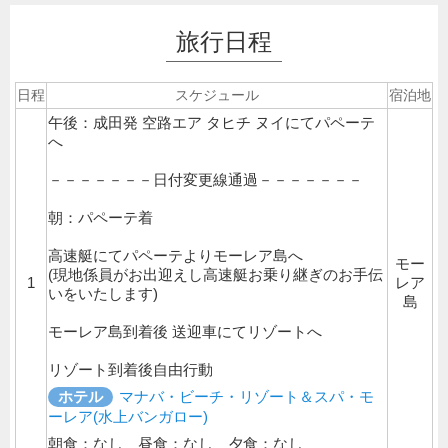
旅行日程
日程
スケジュール
宿泊地
午後：成田発 空路エア タヒチ ヌイにてパペーテ
へ
－－－－－－－日付変更線通過－－－－－－－
朝：パペーテ着
高速艇にてパペーテよりモーレア島へ
モー
(現地係員がお出迎えし高速艇お乗り継ぎのお手伝
1
レア
いをいたします)
島
モーレア島到着後 送迎車にてリゾートへ
リゾート到着後自由行動
ホテル
マナバ・ビーチ・リゾート＆スパ・モ
ーレア(水上バンガロー)
朝食：なし 昼食：なし 夕食：なし