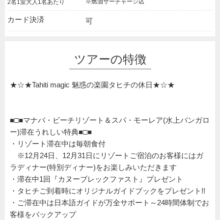
※燃油サーチャージ込
2名1室大人1名あたり
カード決済
可
ツアーの特徴
★☆★Tahiti magic 魅惑の楽園タヒチの休日★☆★
■□■マナバ・ビーチリゾート＆スパ・モーレア(水上バンガロ
ー)滞在うれしい特典■□■
・リゾート滞在中は毎朝食付
※12月24日、12月31日にリゾートご宿泊のお客様にはガ
ラディナー(特別ディナー)をお楽しみいただきます
・滞在中1回『カヌーブレックファスト』プレゼント
・タヒチご到着時にオリジナルガイドブックをプレゼント!!
・ご滞在中は日本語ガイドが万全サポート～24時間体制でお
客様をバックアップ