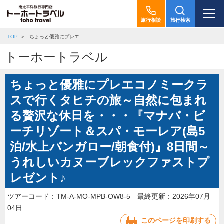
旅行相談
旅行検索
TOP
ちょっと優雅にプレエ...
トーホートラベル
ちょっと優雅にプレエコノミークラ
スで行くタヒチの旅～自然に包まれ
る贅沢な休日を・・・『マナバ・ビ
ーチリゾート＆スパ・モーレア(島5
泊/水上バンガロー/朝食付)』8日間～
うれしいカヌーブレックファストプ
レゼント♪
ツアーコード：TM-A-MO-MPB-OW8-5
最終更新：2026年07月
04日
このページを印刷する