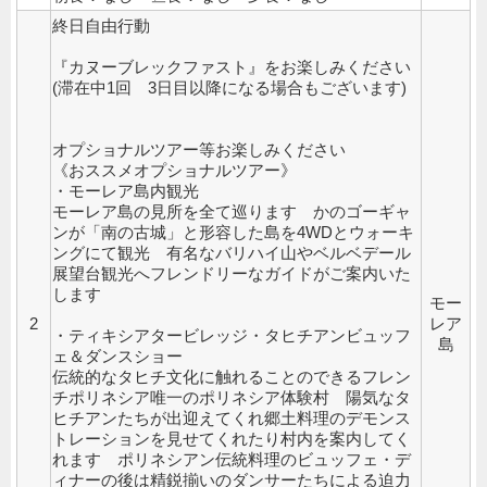
終日自由行動
『カヌーブレックファスト』をお楽しみください
(滞在中1回 3日目以降になる場合もございます)
オプショナルツアー等お楽しみください
《おススメオプショナルツアー》
・モーレア島内観光
モーレア島の見所を全て巡ります かのゴーギャ
ンが「南の古城」と形容した島を4WDとウォーキ
ングにて観光 有名なバリハイ山やベルベデール
展望台観光へフレンドリーなガイドがご案内いた
します
モー
2
レア
・ティキシアタービレッジ・タヒチアンビュッフ
島
ェ＆ダンスショー
伝統的なタヒチ文化に触れることのできるフレン
チポリネシア唯一のポリネシア体験村 陽気なタ
ヒチアンたちが出迎えてくれ郷土料理のデモンス
トレーションを見せてくれたり村内を案内してく
れます ポリネシアン伝統料理のビュッフェ・デ
ィナーの後は精鋭揃いのダンサーたちによる迫力