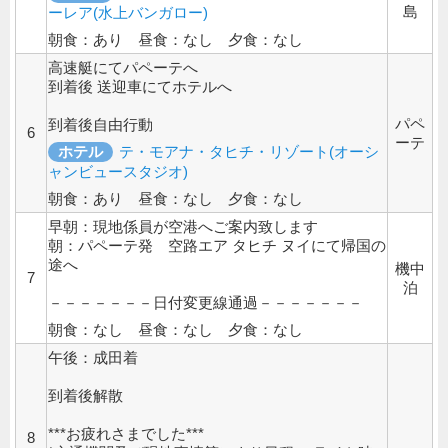
島
ーレア(水上バンガロー)
朝食：あり 昼食：なし 夕食：なし
高速艇にてパペーテへ
到着後 送迎車にてホテルへ
パペ
到着後自由行動
6
ーテ
ホテル
テ・モアナ・タヒチ・リゾート(オーシ
ャンビュースタジオ)
朝食：あり 昼食：なし 夕食：なし
早朝：現地係員が空港へご案内致します
朝：パペーテ発 空路エア タヒチ ヌイにて帰国の
途へ
機中
7
泊
－－－－－－－日付変更線通過－－－－－－－
朝食：なし 昼食：なし 夕食：なし
午後：成田着
到着後解散
***お疲れさまでした***
8