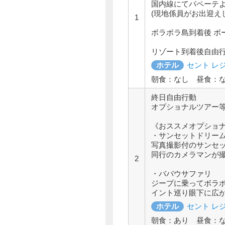
国内線にてパペーテ
(現地係員がお出迎え
1
ボラボラ島到着後 ボ
リゾート到着後自由
ホテル
セント レ
朝食：なし 昼食：
終日自由行動
オプショナルツアー
《おススメオプショ
・サンセットドリー
写真撮影付のサンセ
同行のカメラマンが撮
2
・ババウサファリ
ジープに乗ってボラ
イント巡り眼下に広
ホテル
セント レ
朝食：あり 昼食：