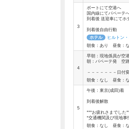
ボートにて空港へ
国内線にてパペーテ
到着後 送迎車にてホ
3
到着後自由行動
ホテル
ヒルトン・
朝食：あり 昼食：
早朝：現地係員が
朝：パペーテ発 空路
4
－－－－－－－日付
朝食：なし 昼食：
午後：東京(成田)着
到着後解散
5
***お疲れさまでした**
*交通機関及び現地事
朝食：なし 昼食：