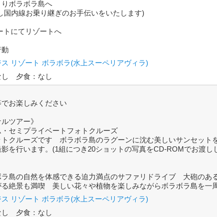
よりボラボラ島へ
し国内線お乗り継ぎのお手伝いをいたします)
ートにてリゾートへ
行動
ジス リゾート ボラボラ(水上スーペリアヴィラ)
なし 夕食：なし
等でお楽しみください
ナルツアー》
ム・セミプライベートフォトクルーズ
ットクルーズです ボラボラ島のラグーンに沈む美しいサンセット
影を行います。(1組につき20ショットの写真をCD-ROMでお渡し
ボラ島の自然を体感できる迫力満点のサファリドライブ 大砲のあ
がる絶景も満喫 美しい花々や植物を楽しみながらボラボラ島を一
ジス リゾート ボラボラ(水上スーペリアヴィラ)
なし 夕食：なし