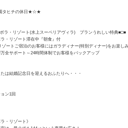
惑の楽園タヒチの休日★☆★
ボラ・リゾート(水上スーペリアヴィラ) プランうれしい特典■□■
ボラ・リゾート滞在中『朝食』付
日にリゾートご宿泊のお客様にはガラディナー(特別ディナー)をお楽し
万全サポート～24時間体制でお客様をバックアップ
または結婚記念日を迎えるおふたりへ・・・
ョン1回
ボラ・リゾート》