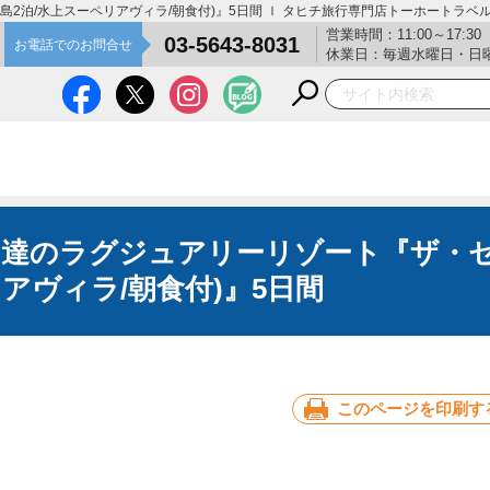
泊/水上スーペリアヴィラ/朝食付)』5日間 ｌ タヒチ旅行専門店トーホートラベ
営業時間：11:00～17:30
03-5643-8031
お電話でのお問合せ
休業日：毎週水曜日・日
用達のラグジュアリーリゾート『ザ・
アヴィラ/朝食付)』5日間
このページを印刷す