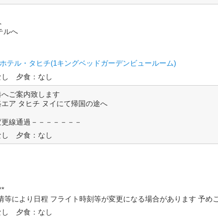
へ
テルへ
ホテル・タヒチ(1キングベッドガーデンビュールーム)
なし 夕食：なし
空港へご案内致します
エア タヒチ ヌイにて帰国の途へ
変更線通過－－－－－－－
なし 夕食：なし
*
情等により日程 フライト時刻等が変更になる場合があります 予め
なし 夕食：なし