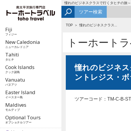
憧れのビジネスクラスで行くタヒチの旅～セ
ツアー検索
TOP
憧れのビジネスクラス...
Fiji
フィジー
トーホートラ
New Caledonia
ニューカレドニア
Tahiti
タヒチ
憧れのビジネス
Cook Islands
クック諸島
ントレジス・ボラ
Vanuatu
バヌアツ
Easter Island
イースター島
ツアーコード：TM-C-B-STR
Maldives
モルディブ
Optional Tours
オプショナルツアー