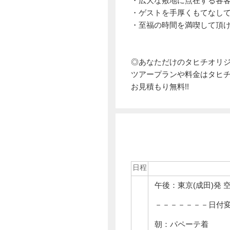
・広大な敷地に点在する各客
・ゲストを手厚くもてなし
・至福の時間を満喫して頂
◎あなただけのタヒチオリジ
ツアープランや料金はタヒ
お見積もり無料!!
日程
午後：東京(成田)発 
－－－－－－－日付
朝：パペーテ着