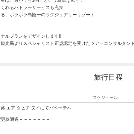
室は、最小でも144㎡という豪華な広さ！
てくれるバトラーサービスも充実
ける、ボラボラ島随一のラグジュアリーリゾート
ナルプランをデザインします!!
チ観光局よりスペシャリスト正規認定を受けたツアーコンサルタン
旅行日程
スケジュール
空路 エア タヒチ ヌイにてパペーテへ
変更線通過－－－－－－－